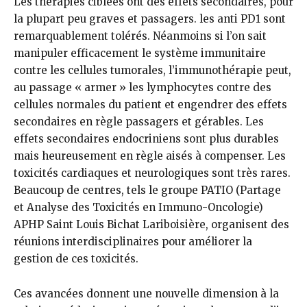
Les thérapies ciblées ont des effets secondaires, pour
la plupart peu graves et passagers. les anti PD1 sont
remarquablement tolérés. Néanmoins si l’on sait
manipuler efficacement le système immuni­taire
contre les cellules tumorales, l’immunothérapie peut,
au passage « armer » les lymphocytes contre des
cellules normales du patient et engendrer des effets
secondaires en règle passagers et gérables. Les
effets secondaires endocriniens sont plus durables
mais heureusement en règle aisés à compenser. Les
toxi­cités cardiaques et neurologiques sont très rares.
Beaucoup de centres, tels le groupe PATIO (Partage
et Analyse des Toxicités en Immuno-Oncologie)
APHP Saint Louis Bichat Lariboisière, organisent des
réu­nions interdisciplinaires pour amé­liorer la
gestion de ces toxicités.
Ces avancées donnent une nouvelle dimension à la