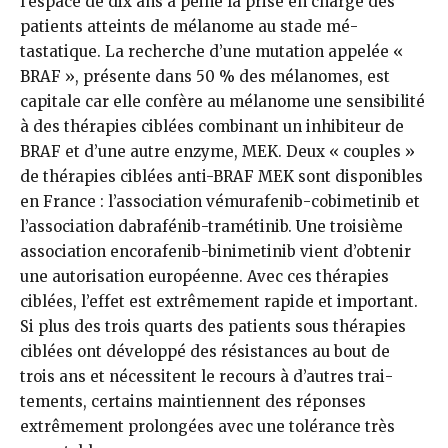
l’espace de dix ans à peine la prise en charge des
patients atteints de mélanome au stade mé­
tastatique. La recherche d’une muta­tion appelée «
BRAF », présente dans 50 % des mélanomes, est
capitale car elle confère au mélanome une sensi­bilité
à des thérapies ciblées combi­nant un inhibiteur de
BRAF et d’une autre enzyme, MEK. Deux « couples »
de thérapies ciblées anti-BRAF MEK sont disponibles
en France : l’asso­ciation vémurafenib-cobimetinib et
l’association dabrafénib-tramétinib. Une troisième
association encorafe­nib-binimetinib vient d’obtenir
une autorisation européenne. Avec ces thérapies
ciblées, l’effet est extrê­mement rapide et important.
Si plus des trois quarts des patients sous thérapies
ciblées ont développé des résistances au bout de
trois ans et nécessitent le recours à d’autres trai­
tements, certains maintiennent des réponses
extrêmement prolongées avec une tolérance très