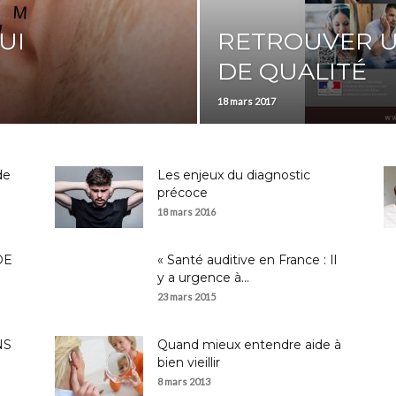
UI
RETROUVER U
DE QUALITÉ
18 mars 2017
de
Les enjeux du diagnostic
précoce
18 mars 2016
DE
« Santé auditive en France : Il
y a urgence à...
23 mars 2015
NS
Quand mieux entendre aide à
bien vieillir
8 mars 2013