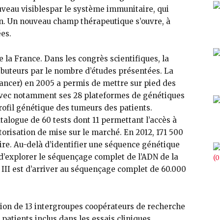
uveau visiblespar le système immunitaire, qui
on. Un nouveau champ thérapeutique s’ouvre, à
ées.
e la France. Dans les congrès scientifiques, la
ibuteurs par le nombre d’études présentées. La
 Cancer) en 2005 a permis de mettre sur pied des
 avec notamment ses 28 plateformes de génétiques
rofil génétique des tumeurs des patients.
talogue de 60 tests dont 11 permettant l’accès à
torisation de mise sur le marché. En 2012, 171 500
aire. Au-delà d’identifier une séquence génétique
i d’explorer le séquençage complet de l’ADN de la
r III est d’arriver au séquençage complet de 60.000
ation de 13 intergroupes coopérateurs de recherche
patients inclus dans les essais cliniques