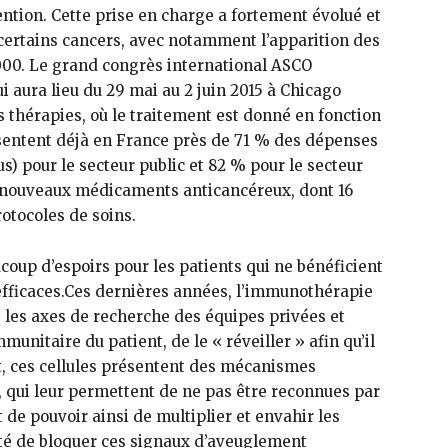
vention. Cette prise en charge a fortement évolué et
 certains cancers, avec notamment l’apparition des
000. Le grand congrès international ASCO
i aura lieu du 29 mai au 2 juin 2015 à Chicago
es thérapies, où le traitement est donné en fonction
ésentent déjà en France près de 71 % des dépenses
sus) pour le secteur public et 82 % pour le secteur
8 nouveaux médicaments anticancéreux, dont 16
rotocoles de soins.
coup d’espoirs pour les patients qui ne bénéficient
efficaces.Ces dernières années, l’immunothérapie
 les axes de recherche des équipes privées et
mmunitaire du patient, de le « réveiller » afin qu’il
et, ces cellules présentent des mécanismes
qui leur permettent de ne pas être reconnues par
de pouvoir ainsi de multiplier et envahir les
té de bloquer ces signaux d’aveuglement