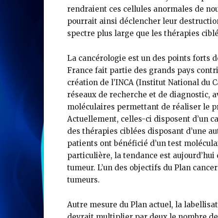
rendraient ces cellules anormales de no
pourrait ainsi déclencher leur destructi
spectre plus large que les thérapies cibl
La cancérologie est un des points forts d
France fait partie des grands pays contr
création de l’INCA (Institut National du
réseaux de recherche et de diagnostic,
moléculaires permettant de réaliser le p
Actuellement, celles-ci disposent d’un ca
des thérapies ciblées disposant d’une au
patients ont bénéficié d’un test molécul
particulière, la tendance est aujourd’hu
tumeur. L’un des objectifs du Plan cance
tumeurs.
Autre mesure du Plan actuel, la labellis
devrait multiplier par deux le nombre de 