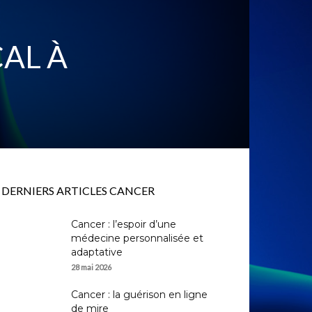
AL À
DERNIERS ARTICLES CANCER
Cancer : l’espoir d’une
médecine personnalisée et
adaptative
28 mai 2026
Cancer : la guérison en ligne
de mire