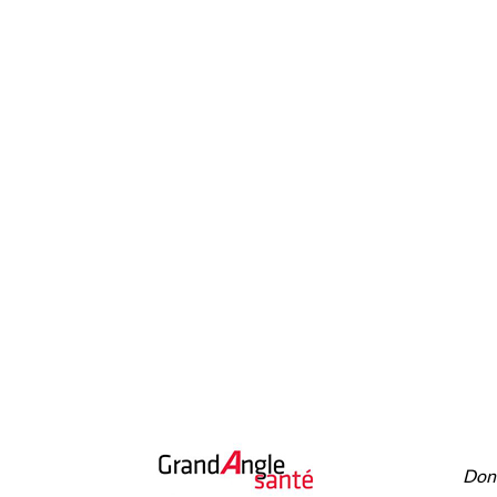
À P
Donn