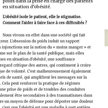
poids dans la prise en charge des patients
en situation d’obésité.
L’obésité isole le patient, elle le stigmatise.
Comment l’aider à faire face à ces difficultés ?
Nous vivons en effet dans une société qui fait
greur. L’obsession du poids induit un rapport
es injonctions sur la notion du « moins manger » et
ime sur le plan de la santé publique, mais elles
s en situation d’obésité, une souffrance
egard critique des autres, qui continuent à croire
nque de volonté. C’est malheureusement également
ls de santé, qui amplifient les messages sur la
 Cela peut renforcer la pratique de régimes
d’une prise de poids et de troubles des conduites
alement être secondaires à des traumatismes dans
être un moyen de défense pour déporter une douleur
 c’est que l’obésité est une maladie à part entière,